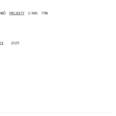
OMŮ
PROJEKTY
O NÁS
TÝM
24
2025